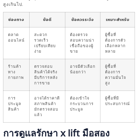
สูงเกินไป.
ช่องทาง
ข้อดี
ข้อควรระวัง
เหมาะสำหรับ
ตลาด
สะดวก
ต้องตรวจ
ผู้ซื้อที่
ออนไลน์
รวดเร็ว
สอบความน่า
ต้องการตัว
เปรียบเทียบ
เชื่อถือของผู้
เลือกหลาก
ง่าย
ขาย
หลาย
ร้านค้า
ตรวจสอบ
อาจมีตัวเลือก
ผู้ซื้อที่
ทาง
สินค้าได้จริง
น้อยกว่า
ต้องการ
กายภาพ
มีบริการหลัง
ความมั่นใจ
การขาย
สูง
การ
อาจได้ราคาดี
ต้องเข้าใจ
ผู้ซื้อที่มี
ประมูล
สภาพสินค้า
กระบวนการ
ประสบการณ์
สินค้า
มักตรวจสอบ
ประมูล
แล้ว
การดูแลรักษา x lift มือสอง