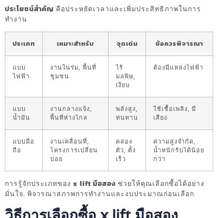
ประโยชน์สำคัญ
คือประหยัดเวลาและเพิ่มประสิทธิภาพในการ
ทำงาน
ประเภท
เหมาะสำหรับ
จุดเด่น
ข้อควรพิจารณา
แบบ
งานในร่ม, พื้นที่
ไร้
ต้องมีแหล่งไฟฟ้า
ไฟฟ้า
ชุมชน
มลพิษ,
เงียบ
แบบ
งานกลางแจ้ง,
พลังสูง,
ใช้เชื้อเพลิง, มี
น้ำมัน
พื้นที่ห่างไกล
ทนทาน
เสียง
แบบมือ
งานเคลื่อนที่,
คล่อง
ความสูงจำกัด,
ถือ
โครงการเปลี่ยน
ตัว, ตั้ง
น้ำหนักรับได้น้อย
บ่อย
เร็ว
กว่า
การรู้จักประเภทของ
x lift มือสอง
ช่วยให้คุณเลือกซื้อได้อย่าง
มั่นใจ. พิจารณาสภาพการทำงานและงบประมาณก่อนเลือก
วิธีการเลือกซื้อ x lift มือสอง