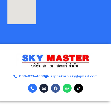
088-823-4888
arphakorn.sky@gmail.com