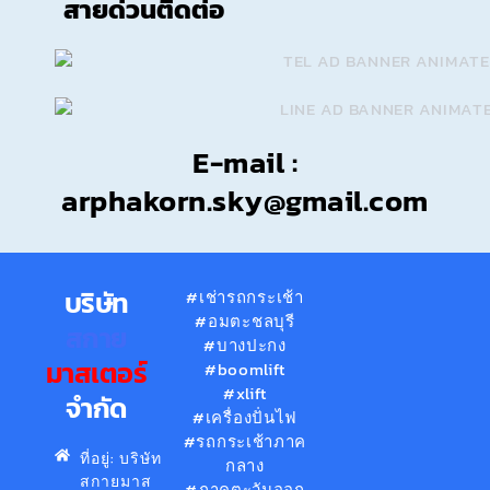
สายด่วนติดต่อ
E-mail :
arphakorn.sky@gmail.com
บริษัท
#เช่ารถกระเช้า
#อมตะชลบุรี
สกาย
#บางปะกง
มาสเตอร์
#boomlift
#xlift
จำกัด
#เครื่องปั่นไฟ
#รถกระเช้าภาค
ที่อยู่: บริษัท
กลาง
สกายมาส
#ภาคตะวันออก