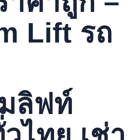
 ราคาถูก –
m Lift รถ
มลิฟท์
่วไทย เช่า