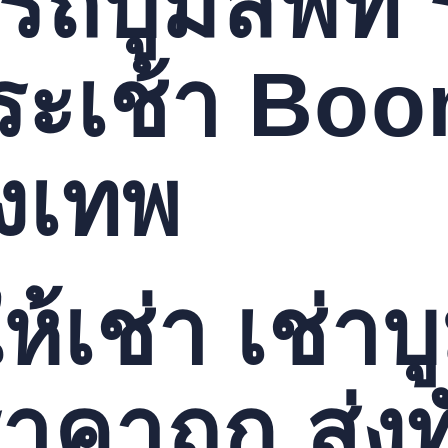
ารถบูมลิฟท์
ระเช้า Boo
ุงเทพ
้เช่า เช่าบู
คาถูก ส่งทั