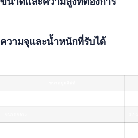
ขนาดและความสูงที่ต้องการ
ขนาดของบูมลิฟท์มีตั้งแต่ 9 เมตร ถึง 64 เมตร ขึ้นอยู่กับประเภทข
เช่น งานซ่อมบำรุงสายไฟหรือสายสื่อสารอาจต้องการบูมลิฟท์ขนา
ความจุและน้ำหนักที่รับได้
นอกจากความสูงแล้ว คุณยังต้องคำนึงถึงความจุและน้ำหนักที่บูมลิฟ
และสามารถยกผู้ปฏิบัติงานได้ 1-2 คน. อย่าลืมตรวจสอบข้อมูลจ
ขนาดบูมลิฟท์
ขนาดเล็ก
9-1
ขนาดกลาง
17-
ขนาดใหญ่
36-