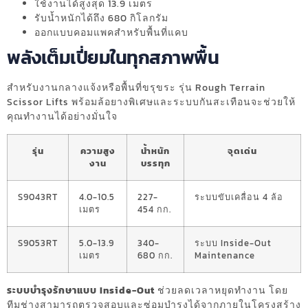
ใช้งานได้สูงสุด 13.9 เมตร
รับน้ำหนักได้ถึง 680 กิโลกรัม
ออกแบบคอมแพคสำหรับพื้นที่แคบ
พลังเต็มเปี่ยมในทุกสภาพพื้น
สำหรับงานกลางแจ้งหรือพื้นที่ขรุขระ รุ่น Rough Terrain
Scissor Lifts พร้อมล้อยางพิเศษและระบบกันสะเทือนจะช่วยให้
คุณทำงานได้อย่างมั่นใจ
รุ่น
ความสูง
น้ำหนัก
จุดเด่น
งาน
บรรทุก
S9043RT
4.0-10.5
227-
ระบบขับเคลื่อน 4 ล้อ
เมตร
454 กก.
S9053RT
5.0-13.9
340-
ระบบ Inside-Out
เมตร
680 กก.
Maintenance
ระบบบำรุงรักษาแบบ Inside-Out
ช่วยลดเวลาหยุดทำงาน โดย
ทีมช่างสามารถตรวจสอบและซ่อมบำรุงได้จากภายในโครงสร้าง