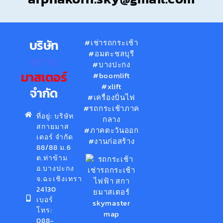
บริษัท
#เช่ารถกระเช้า
#อมตะชลบุรี
สกาย
#บางปะกง
มาสเตอร์
#boomlift
#xlift
จำกัด
#เครื่องปั่นไฟ
#รถกระเช้าภาค
ที่อยู่: บริษัท
กลาง
สกายมาส
#ภาคตะวันออก
เตอร์ จำกัด
#งานก่อสร้าง
88/88 ม.6
ต.ท่าข้าม
อ.บางปะกง
จ.ฉะเชิงเทรา
24130
เบอร์
โทร:
088-