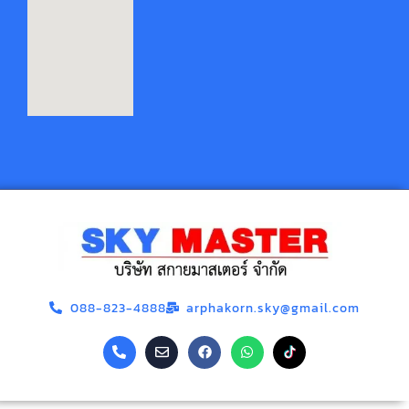
088-823-4888
arphakorn.sky@gmail.com