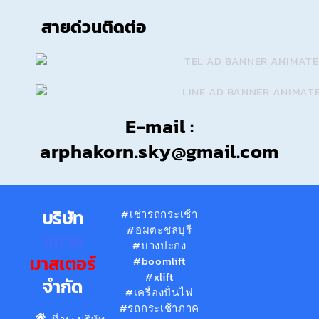
สายด่วนติดต่อ
E-mail :
arphakorn.sky@gmail.com
บริษัท
#เช่ารถกระเช้า
#อมตะชลบุรี
สกาย
#บางปะกง
มาสเตอร์
#boomlift
#xlift
จำกัด
#เครื่องปั่นไฟ
#รถกระเช้าภาค