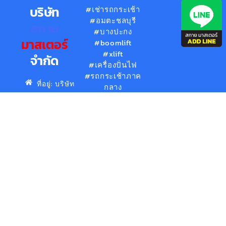
บริษัท
#เช่ารถกระเช้า
#อมตะชลบุรี
สกาย
#บางปะกง
มาสเตอร์
#boomlift
#xlift
จำกัด
#เครื่องปั่นไฟ
#รถกระเช้าภาค
ที่อยู่: บริษัท
กลาง
สกายมาส
#ภาคตะวันออก
เตอร์ จำกัด
#งานก่อสร้าง
88/88 ม.6
ต.ท่าข้าม
อ.บางปะกง
จ.ฉะเชิงเทรา
24130
เบอร์
โทร:
088-
823-
4888
อีเมล: