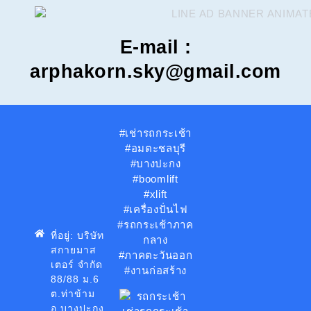
E-mail :
arphakorn.sky@gmail.com
#เช่ารถกระเช้า
#อมตะชลบุรี
#บางปะกง
#boomlift
#xlift
#เครื่องปั่นไฟ
#รถกระเช้าภาค
ที่อยู่: บริษัท
กลาง
สกายมาส
#ภาคตะวันออก
เตอร์ จำกัด
#งานก่อสร้าง
88/88 ม.6
ต.ท่าข้าม
อ.บางปะกง