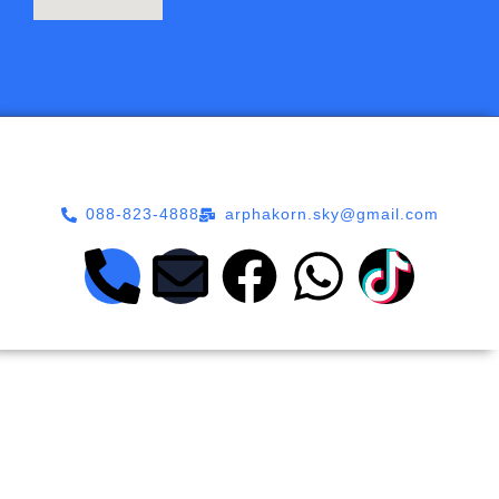
088-823-4888
arphakorn.sky@gmail.com