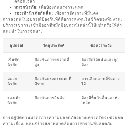
ตลอดเวลา
หมวกนิรภัย
: เพื่อป้องกันแรงกระแทก
รองเท้านิรภัยกันลื่น
: เพื่อการยึดเกาะที่มั่นคง
การลงทุนในอุปกรณ์ป้องกันที่ดีคือการลงทุนในชีวิตของทีมงาน.
บริการเช่ากระเช้ามืออาชีพมักมีอุปกรณ์เหล่านี้ให้เช่าหรือให้คำ
แนะนำในการจัดหา.
อุปกรณ์
วัตถุประสงค์
ข้อควรระวัง
เข็มขัด
ป้องกันการตกจากที่
ต้องยึดให้แน่นและถูก
นิรภัย
สูง
ต้อง
หมวก
ป้องกันแรงกระแทกที่
ควรเลือกแบบที่รัดคาง
นิรภัย
ศีรษะ
ได้
รองเท้า
ป้องกันการลื่นล้ม
ต้องมีพื้นกันลื่นและหัว
นิรภัย
เหล็ก
การปฏิบัติตามมาตรการความปลอดภัยอย่างเคร่งครัดจะช่วยลด
ความเสี่ยง. และสร้างสภาพแวดล้อมการทำงานที่ปลอดภัย