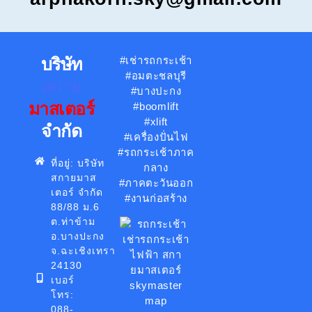
บริษัท
#เช่ารถกระเช้า
#อมตะชลบุรี
สกาย
#บางปะกง
มาสเตอร์
#boomlift
#xlift
จำกัด
#เครื่องปั่นไฟ
#รถกระเช้าภาค
ที่อยู่: บริษัท
กลาง
สกายมาส
#ภาคตะวันออก
เตอร์ จำกัด
#งานก่อสร้าง
88/88 ม.6
ต.ท่าข้าม
อ.บางปะกง
จ.ฉะเชิงเทรา
24130
เบอร์
โทร:
088-