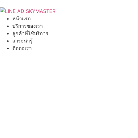
Skip
to
content
หน้าแรก
บริการของเรา
ลูกค้าที่ใช้บริการ
สาระน่ารู้
ติดต่อเรา