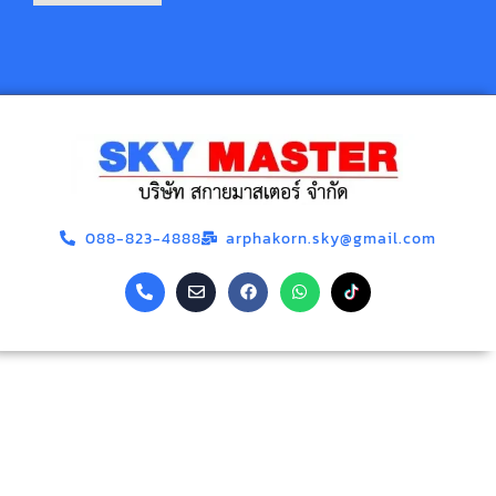
088-823-4888
arphakorn.sky@gmail.com