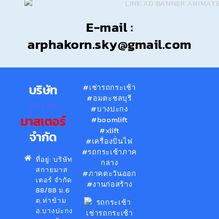
E-mail :
arphakorn.sky@gmail.com
บริษัท
#เช่ารถกระเช้า
#อมตะชลบุรี
สกาย
#บางปะกง
มาสเตอร์
#boomlift
#xlift
จำกัด
#เครื่องปั่นไฟ
#รถกระเช้าภาค
ที่อยู่: บริษัท
กลาง
สกายมาส
#ภาคตะวันออก
เตอร์ จำกัด
#งานก่อสร้าง
88/88 ม.6
ต.ท่าข้าม
อ.บางปะกง