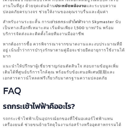
งานในที่สูง ด้วยจุดเด่นด้าน
ประหยัดพลังงาน
และระบบความ
ปลอดภัยครบวงจร ช่วยให้งานของคุณราบรื่นและคุ้มค่า
สำหรับงานระยะสั้น การ
เช่ารถกระเช้าไฟฟ้า
จาก Skymaster นับ
เป็นทางเลือกที่เหมาะสม เริ่มต้นเพียง 1,500 บาท/วัน พร้อม
บริการจัดส่งและติดตั้งโดยทีมงานมืออาชีพ
หากต้องการซื้อ ควรพิจารณาจากขนาดงานและงบประมาณที่มี
อยู่ เน้นย้ำว่าการบำรุงรักษาตามคู่มือจะช่วยยืดอายุการใช้งานได้
มาก
แนะนำให้ปรึกษาผู้เชี่ยวชาญก่อนตัดสินใจ สอบถามข้อมูลเพิ่ม
เติมได้ที่ศูนย์บริการใกล้คุณ พร้อมรับข้อเสนอพิเศษ限期และ
เอกสารดาวน์โหลดฟรีเกี่ยวกับมาตรฐานความปลอดภัย
FAQ
รถกระเช้าไฟฟ้าคืออะไร?
รถกระเช้าไฟฟ้าเป็นอุปกรณ์ยกของที่ใช้มอเตอร์ไฟฟ้าแทน
เครื่องยนต์ ช่วยขนย้ายวัสดุในงานก่อสร้างหรืออุตสาหกรรมได้