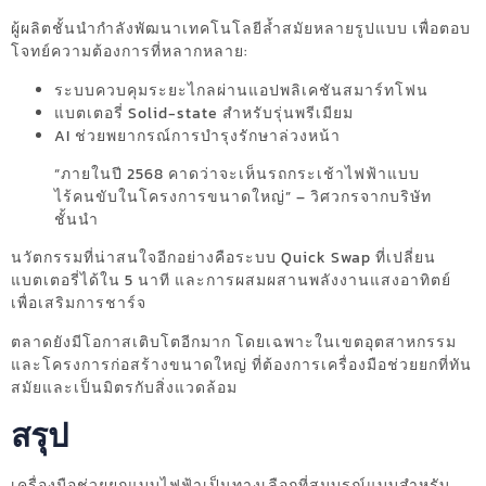
ผู้ผลิตชั้นนำกำลังพัฒนาเทคโนโลยีล้ำสมัยหลายรูปแบบ เพื่อตอบ
โจทย์ความต้องการที่หลากหลาย:
ระบบควบคุมระยะไกลผ่านแอปพลิเคชันสมาร์ทโฟน
แบตเตอรี่ Solid-state สำหรับรุ่นพรีเมียม
AI ช่วยพยากรณ์การบำรุงรักษาล่วงหน้า
“ภายในปี 2568 คาดว่าจะเห็นรถกระเช้าไฟฟ้าแบบ
ไร้คนขับในโครงการขนาดใหญ่” – วิศวกรจากบริษัท
ชั้นนำ
นวัตกรรมที่น่าสนใจอีกอย่างคือระบบ Quick Swap ที่เปลี่ยน
แบตเตอรี่ได้ใน 5 นาที และการผสมผสานพลังงานแสงอาทิตย์
เพื่อเสริมการชาร์จ
ตลาดยังมีโอกาสเติบโตอีกมาก โดยเฉพาะในเขตอุตสาหกรรม
และโครงการก่อสร้างขนาดใหญ่ ที่ต้องการเครื่องมือช่วยยกที่ทัน
สมัยและเป็นมิตรกับสิ่งแวดล้อม
สรุป
เครื่องมือช่วยยกแบบไฟฟ้าเป็นทางเลือกที่สมบูรณ์แบบสำหรับ