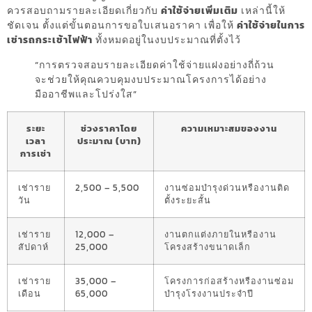
ควรสอบถามรายละเอียดเกี่ยวกับ
ค่าใช้จ่ายเพิ่มเติม
เหล่านี้ให้
ชัดเจน ตั้งแต่ขั้นตอนการขอใบเสนอราคา เพื่อให้
ค่าใช้จ่ายในการ
เช่ารถกระเช้าไฟฟ้า
ทั้งหมดอยู่ในงบประมาณที่ตั้งไว้
“การตรวจสอบรายละเอียดค่าใช้จ่ายแฝงอย่างถี่ถ้วน
จะช่วยให้คุณควบคุมงบประมาณโครงการได้อย่าง
มืออาชีพและโปร่งใส”
ระยะ
ช่วงราคาโดย
ความเหมาะสมของงาน
เวลา
ประมาณ (บาท)
การเช่า
เช่าราย
2,500 – 5,500
งานซ่อมบำรุงด่วนหรืองานติด
วัน
ตั้งระยะสั้น
เช่าราย
12,000 –
งานตกแต่งภายในหรืองาน
สัปดาห์
25,000
โครงสร้างขนาดเล็ก
เช่าราย
35,000 –
โครงการก่อสร้างหรืองานซ่อม
เดือน
65,000
บำรุงโรงงานประจำปี