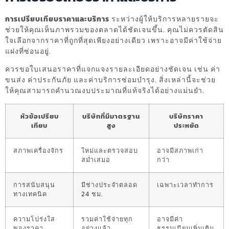
การเปรียบเทียบราคาและบริการ
ระหว่างผู้ให้บริการหลายรายจะ
ช่วยให้คุณเห็นภาพรวมของตลาดได้ชัดเจนขึ้น. คุณไม่ควรตัดสิน
ใจเลือกจากราคาที่ถูกที่สุดเพียงอย่างเดียว เพราะอาจมีค่าใช้จ่าย
แฝงที่ซ่อนอยู่.
ควรขอใบเสนอราคาที่แจกแจงรายละเอียดอย่างชัดเจน เช่น ค่า
ขนส่ง ค่าประกันภัย และค่าบริการซ่อมบำรุง. สิ่งเหล่านี้จะช่วย
ให้คุณสามารถคำนวณงบประมาณที่แท้จริงได้อย่างแม่นยำ.
หัวข้อเปรียบ
บริษัทที่มีมาตรฐาน
บริษัทราคา
เทียบ
สูง
ประหยัด
สภาพเครื่องจักร
ใหม่และตรวจสอบ
อาจมีสภาพเก่า
สม่ำเสมอ
กว่า
การสนับสนุน
มีช่างประจำตลอด
เฉพาะเวลาทำการ
ทางเทคนิค
24 ชม.
ความโปร่งใส
รวมค่าใช้จ่ายทุก
อาจมีค่า
ของราคา
อย่างแล้ว
ธรรมเนียมเพิ่มเติม