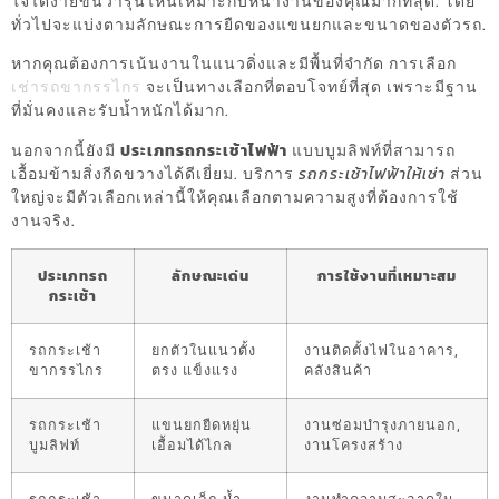
ใจได้ง่ายขึ้นว่ารุ่นไหนเหมาะกับหน้างานของคุณมากที่สุด. โดย
ทั่วไปจะแบ่งตามลักษณะการยืดของแขนยกและขนาดของตัวรถ.
หากคุณต้องการเน้นงานในแนวดิ่งและมีพื้นที่จำกัด การเลือก
เช่ารถขากรรไกร
จะเป็นทางเลือกที่ตอบโจทย์ที่สุด เพราะมีฐาน
ที่มั่นคงและรับน้ำหนักได้มาก.
นอกจากนี้ยังมี
ประเภทรถกระเช้าไฟฟ้า
แบบบูมลิฟท์ที่สามารถ
เอื้อมข้ามสิ่งกีดขวางได้ดีเยี่ยม. บริการ
รถกระเช้าไฟฟ้าให้เช่า
ส่วน
ใหญ่จะมีตัวเลือกเหล่านี้ให้คุณเลือกตามความสูงที่ต้องการใช้
งานจริง.
ประเภทรถ
ลักษณะเด่น
การใช้งานที่เหมาะสม
กระเช้า
รถกระเช้า
ยกตัวในแนวตั้ง
งานติดตั้งไฟในอาคาร,
ขากรรไกร
ตรง แข็งแรง
คลังสินค้า
รถกระเช้า
แขนยกยืดหยุ่น
งานซ่อมบำรุงภายนอก,
บูมลิฟท์
เอื้อมได้ไกล
งานโครงสร้าง