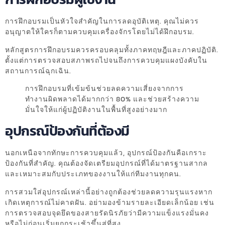
การฝึกอบรมเป็นหัวใจสำคัญในการลดอุบัติเหตุ. คุณไม่ควร
อนุญาตให้ใครก็ตามควบคุมเครื่องจักรโดยไม่ได้ฝึกอบรม.
หลักสูตรการฝึกอบรมควรครอบคลุมทั้งภาคทฤษฎีและภาคปฏิบัติ.
ตั้งแต่การตรวจสอบสภาพรถไปจนถึงการควบคุมแผงบังคับใน
สถานการณ์ฉุกเฉิน.
การฝึกอบรมที่เข้มข้นช่วยลดความเสี่ยงจากการ
ทำงานผิดพลาดได้มากกว่า 80% และช่วยสร้างความ
มั่นใจให้แก่ผู้ปฏิบัติงานในพื้นที่สูงอย่างมาก
อุปกรณ์ป้องกันที่ต้องมี
นอกเหนือจากทักษะการควบคุมแล้ว, อุปกรณ์ป้องกันคือเกราะ
ป้องกันที่สำคัญ. คุณต้องจัดเตรียมอุปกรณ์ที่ได้มาตรฐานสากล
และเหมาะสมกับประเภทของงานให้แก่ทีมงานทุกคน.
การสวมใส่อุปกรณ์เหล่านี้อย่างถูกต้องช่วยลดความรุนแรงหาก
เกิดเหตุการณ์ไม่คาดฝัน. อย่ามองข้ามรายละเอียดเล็กน้อย เช่น
การตรวจสอบจุดยึดของสายรัดนิรภัยว่ามีความแข็งแรงมั่นคง
หรือไม่ก่อนเริ่มยกกระเช้าขึ้นสู่ที่สูง.