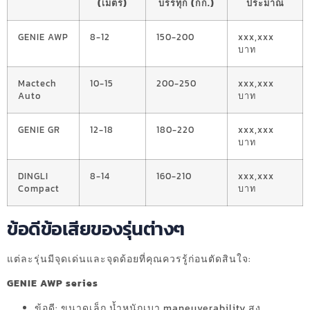
(เมตร)
บรรทุก (กก.)
ประมาณ
GENIE AWP
8-12
150-200
xxx,xxx
บาท
Mactech
10-15
200-250
xxx,xxx
Auto
บาท
GENIE GR
12-18
180-220
xxx,xxx
บาท
DINGLI
8-14
160-210
xxx,xxx
Compact
บาท
ข้อดีข้อเสียของรุ่นต่างๆ
แต่ละรุ่นมีจุดเด่นและจุดด้อยที่คุณควรรู้ก่อนตัดสินใจ:
GENIE AWP series
ข้อดี: ขนาดเล็ก น้ำหนักเบา maneuverability สูง