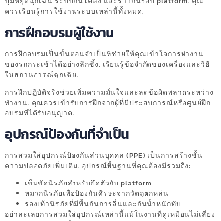
ปุ่มหยุดฉุกเฉิน ระบบกันโคลง และราวกั้นรอบ platform. คุณ
ควรเรียนรู้การใช้งานระบบเหล่านี้ทั้งหมด.
การฝึกอบรมผู้ใช้งาน
การฝึกอบรมเป็นขั้นตอนจำเป็นที่ช่วยให้คุณเข้าใจการทำงาน
ของรถกระเช้าได้อย่างลึกซึ้ง. เรียนรู้ข้อจำกัดของเครื่องและวิธี
ในสถานการณ์ฉุกเฉิน.
การฝึกปฏิบัติจริงช่วยเพิ่มความมั่นใจและลดข้อผิดพลาดระหว่าง
ทำงาน. คุณควรเข้ารับการฝึกจากผู้ที่มีประสบการณ์หรือศูนย์ฝึก
อบรมที่ได้รับอนุญาต.
อุปกรณ์ป้องกันที่จำเป็น
การสวมใส่อุปกรณ์ป้องกันส่วนบุคคล (PPE) เป็นการสร้างชั้น
ความปลอดภัยเพิ่มเติม. อุปกรณ์พื้นฐานที่คุณต้องมีรวมถึง:
เข็มขัดนิรภัยสำหรับยึดตัวกับ platform
หมวกนิรภัยเพื่อป้องกันศีรษะจากวัตถุตกหล่น
รองเท้านิรภัยที่มีพื้นกันการลื่นและกันน้ำหนักทับ
อย่าละเลยการสวมใส่อุปกรณ์เหล่านี้แม้ในงานที่ดูเหมือนไม่เสี่ยง