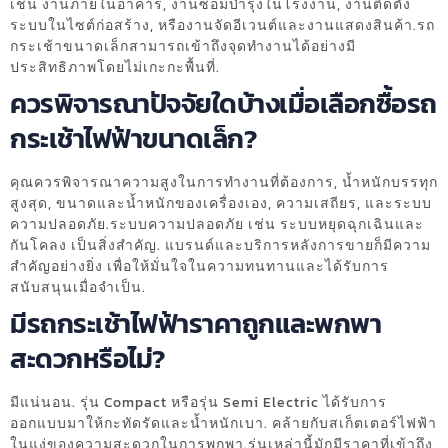
เช่น งานภายในอาคาร, งานซ่อมบำรุงในโรงงาน, งานติดตั้ง
ระบบในไซต์ก่อสร้าง, หรืองานจัดอีเวนต์และงานแสดงสินค้า.รถ
กระเช้าขนาดเล็กสามารถเข้าถึงจุดทำงานได้อย่างมี
ประสิทธิภาพโดยไม่เกะกะพื้นที่.
ควรพิจารณาปัจจัยใดบ้างเมื่อเลือกซื้อรถ
กระเช้าไฟฟ้าขนาดเล็ก?
คุณควรพิจารณาความสูงในการทำงานที่ต้องการ, น้ำหนักบรรทุก
สูงสุด, ขนาดและน้ำหนักของเครื่องเอง, ความเสถียร, และระบบ
ความปลอดภัย.ระบบความปลอดภัย เช่น ระบบหยุดฉุกเฉินและ
กันโคลง เป็นสิ่งสำคัญ. แบรนด์และบริการหลังการขายก็มีความ
สำคัญอย่างยิ่ง เพื่อให้มั่นใจในความทนทานและได้รับการ
สนับสนุนเมื่อจำเป็น.
มีรถกระเช้าไฟฟ้าราคาถูกและพกพา
สะดวกหรือไม่?
มีแน่นอน. รุ่น Compact หรือรุ่น Semi Electric ได้รับการ
ออกแบบมาให้กะทัดรัดและน้ำหนักเบา. คล้ายกับสเก็ตเตอร์ไฟฟ้า
ในแง่ของความสะดวกในการพกพา.รุ่นเหล่านี้มักมีราคาที่เข้าถึง