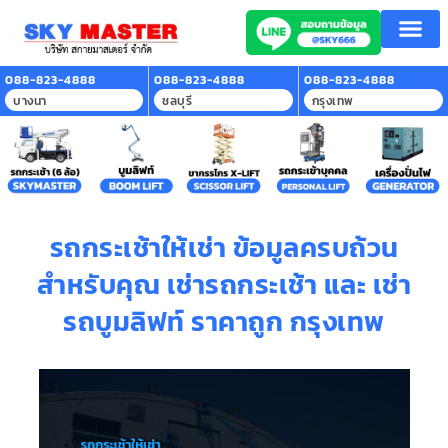
หน้าแรก
บริการของเรา
ลูกค้าที่ใช้บริการ
สาระน่ารู้
ติดต่อเรา
088-823-4888
088-823-4888
088-823-4888
บางนา
ชลบุรี
กรุงเทพ
รถกระเช้าให้เช่า ข้อมูลครบถ้วน
สำหรับคุณ เช่ารถกระเช้า และ เช่า
รถบูมลิฟท์ ราคาถูก กรุงเทพ