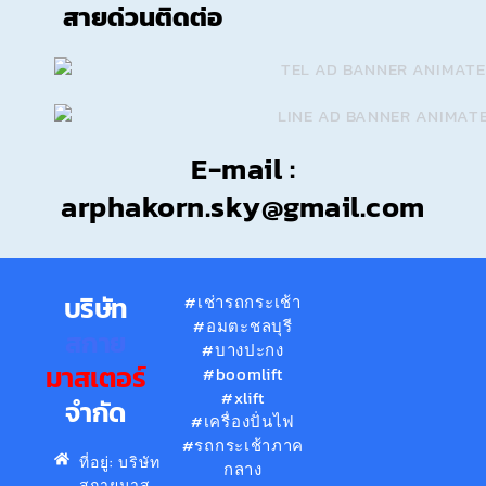
สายด่วนติดต่อ
E-mail :
arphakorn.sky@gmail.com
บริษัท
#เช่ารถกระเช้า
#อมตะชลบุรี
สกาย
#บางปะกง
มาสเตอร์
#boomlift
#xlift
จำกัด
#เครื่องปั่นไฟ
#รถกระเช้าภาค
ที่อยู่: บริษัท
กลาง
สกายมาส