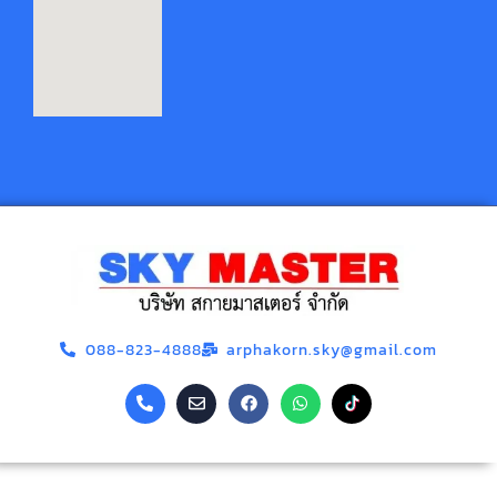
088-823-4888
arphakorn.sky@gmail.com