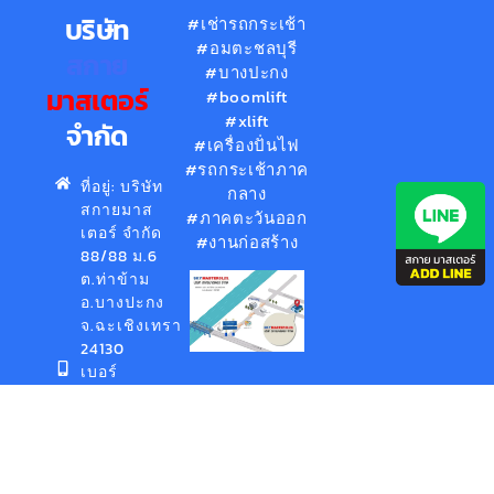
บริษัท
#เช่ารถกระเช้า
#อมตะชลบุรี
สกาย
#บางปะกง
มาสเตอร์
#boomlift
#xlift
จำกัด
#เครื่องปั่นไฟ
#รถกระเช้าภาค
ที่อยู่: บริษัท
กลาง
สกายมาส
#ภาคตะวันออก
เตอร์ จำกัด
#งานก่อสร้าง
88/88 ม.6
ต.ท่าข้าม
อ.บางปะกง
จ.ฉะเชิงเทรา
24130
เบอร์
โทร:
088-
823-
4888
อีเมล: