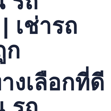
ณ รถ
 | เช่ารถ
ถูก
งเลือกที่ดี
ณ รถ