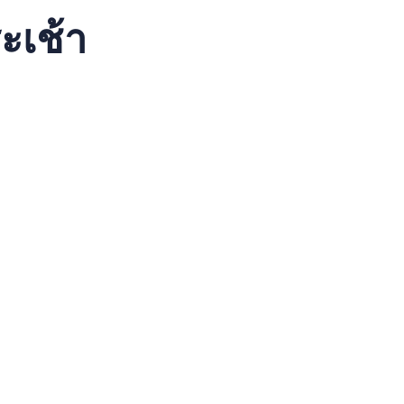
ะเช้า
ะยะสั้น, การจองเป็นเรื่องง่าย. คุณสามารถจองได้หลายช่องทางแล
ทเช่ารถกระเช้า เช่น
บริการเช่ารถกระเช้า
ราคาประหยัด.
ชน, ใบขับขี่ และเอกสารอื่นๆ.
้าใช้งานได้ปลอดภัย.
รถกระเช้า
เป็นตัวเลือกที่ดีสำหรับงานของคุณ.