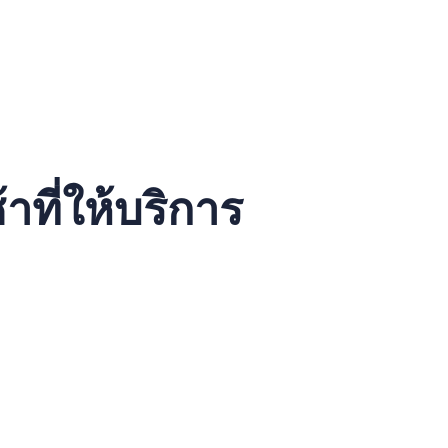
ซื้อหรือบำรุงรักษาอุปกรณ์เอง
แตกต่างกัน
ที่ให้บริการ
boom lift
, และ
X-lift
. แต่ละประเภทมีข้อดีและข้อเสียที่แตกต่างกัน