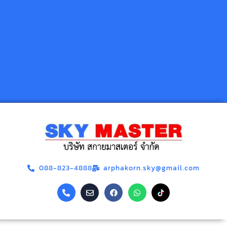
088-823-4888
arphakorn.sky@gmail.com