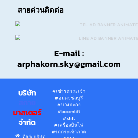
สายด่วนติดต่อ
E-mail :
arphakorn.sky@gmail.com
บริษัท
#เช่ารถกระเช้า
#อมตะชลบุรี
สกาย
#บางปะกง
มาสเตอร์
#boomlift
#xlift
จำกัด
#เครื่องปั่นไฟ
#รถกระเช้าภาค
ที่อยู่: บริษัท