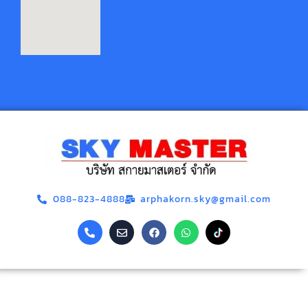
088-823-4888
arphakorn.sky@gmail.com