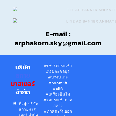
E-mail :
arphakorn.sky@gmail.com
บริษัท
#เช่ารถกระเช้า
#อมตะชลบุรี
สกาย
#บางปะกง
มาสเตอร์
#boomlift
#xlift
จำกัด
#เครื่องปั่นไฟ
#รถกระเช้าภาค
ที่อยู่: บริษัท
กลาง
สกายมาส
#ภาคตะวันออก
เตอร์ จำกัด