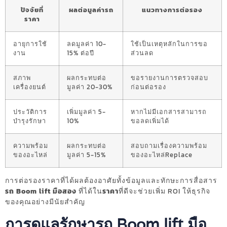
ปัจจัยที่
ผลต่อมูลค่ารถ
แนวทางการต่อรอง
ราคา
อายุการใช้
ลดมูลค่า 10-
ใช้เป็นเหตุหลักในการขอ
งาน
15% ต่อปี
ส่วนลด
สภาพ
ผลกระทบต่อ
ขอรายงานการตรวจสอบ
เครื่องยนต์
มูลค่า 20-30%
ก่อนต่อรอง
ประวัติการ
เพิ่มมูลค่า 5-
หากไม่มีเอกสารสามารถ
บำรุงรักษา
10%
ขอลดเพิ่มได้
ความพร้อม
ผลกระทบต่อ
สอบถามเรื่องความพร้อม
ของอะไหล่
มูลค่า 5-15%
ของอะไหล่Replace
การต่อรองราคาที่ได้ผลต้องอาศัยทั้งข้อมูลและทักษะการสื่อสาร
รถ Boom lift มือสอง
ที่ได้ใน
ราคา
ที่ดีจะช่วยเพิ่ม ROI ให้ธุรกิจ
ของคุณอย่างมีนัยสำคัญ
การดูแลรักษารถ Boom lift มือ