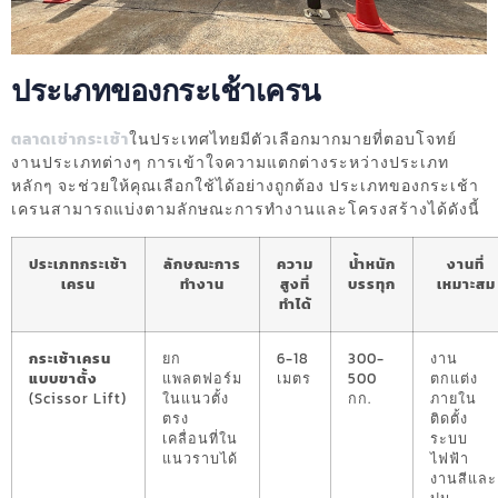
ประเภทของกระเช้าเครน
ตลาดเช่ากระเช้า
ในประเทศไทยมีตัวเลือกมากมายที่ตอบโจทย์
งานประเภทต่างๆ การเข้าใจความแตกต่างระหว่างประเภท
หลักๆ จะช่วยให้คุณเลือกใช้ได้อย่างถูกต้อง ประเภทของกระเช้า
เครนสามารถแบ่งตามลักษณะการทำงานและโครงสร้างได้ดังนี้
ประเภทกระเช้า
ลักษณะการ
ความ
น้ำหนัก
งานที่
เครน
ทำงาน
สูงที่
บรรทุก
เหมาะสม
ทำได้
กระเช้าเครน
ยก
6-18
300-
งาน
แบบขาตั้ง
แพลตฟอร์ม
เมตร
500
ตกแต่ง
(Scissor Lift)
ในแนวตั้ง
กก.
ภายใน
ตรง
ติดตั้ง
เคลื่อนที่ใน
ระบบ
แนวราบได้
ไฟฟ้า
งานสีและ