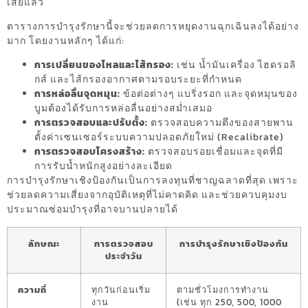
เสียแล้ว
ตารางการบำรุงรักษานี้จะช่วยลดการหยุดงานฉุกเฉินลงได้อย่าง
มาก โดยงานหลักๆ ได้แก่:
การเปลี่ยนของไหลและไส้กรอง:
เช่น น้ำมันเครื่อง ไฮดรอลิ
กส์ และไส้กรองอากาศตามรอบระยะที่กำหนด
การหล่อลื่นจุดหมุน:
ข้อต่อต่างๆ แบริ่งรอก และจุดหมุนของ
บูมต้องได้รับการหล่อลื่นอย่างสม่ำเสมอ
การตรวจสอบและปรับตั้ง:
ตรวจสอบความตึงของสายพาน
ตั้งค่าเซนเซอร์ระบบความปลอดภัยใหม่ (Recalibrate)
การตรวจสอบโครงสร้าง:
ตรวจสอบรอยเชื่อมและจุดที่มี
การรับน้ำหนักสูงอย่างละเอียด
การบำรุงรักษาเชิงป้องกันเป็นการลงทุนที่ชาญฉลาดที่สุด เพราะ
ช่วยลดความเสี่ยงจากอุบัติเหตุที่ไม่คาดคิด และช่วยควบคุมงบ
ประมาณซ่อมบำรุงที่อาจบานปลายได้
ลักษณะ
การตรวจสอบ
การบำรุงรักษาเชิงป้องกัน
ประจำวัน
ความถี่
ทุกวันก่อนเริ่ม
ตามชั่วโมงการทำงาน
งาน
(เช่น ทุก 250, 500, 1000