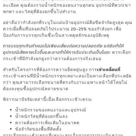
ละเอียด คุณต้องรวมน้ำหนักของคนงานทุกคน อุปกรณ์ที่พวกเขา
พกพา และวัสดุที่ต้องยกขึ้นไปทำงาน
อย่าลืมว่ากำลังยกที่ระบุในแผ่นป้ายอุปกรณ์คือขีดจำกัดสูงสุด คุณ
ควรเผื่อพื้นที่ปลอดภัยไว้ประมาณ 20-25% ของกำลังยก เพื่อ
ป้องกันการบรรทุกเกินซึ่งเป็นสาเหตุหลักของอุบัติเหตุ
การบรรทุกเกินกำหนดไม่เพียงเสี่ยงต่อความปลอดภัย แต่ยังทำให้
อุปกรณ์เสียหายเร็วขึ้นและอาจทำให้การรับประกันเป็นโมฆะ
ควรเลือก
กระเช้าที่มีกำลังยกสูงกว่าความต้องการจริงเสมอ
สำหรับโครงการที่ต้องการความยืดหยุ่นสูง การ
เช่าเคลื่อนที่
กระเช้าเครนที่มีน้ำหนักบรรทุกเหมาะสมเป็นทางเลือกที่ประหยัด
กว่า คุณสามารถเลือกขนาดที่ตรงกับงานเฉพาะหน้าได้โดยไม่
ต้องลงทุนซื้ออุปกรณ์หลายขนาด
พิจารณาปัจจัยเหล่านี้เมื่อเลือกกระเช้าเครน:
น้ำหนักรวมของคนงานและอุปกรณ์
น้ำหนักวัสดุที่ต้องยกขึ้นลง
ความต้องการเพิ่มเติมในอนาคต
ข้อจำกัดของพื้นที่ติดตั้ง
การเลือกกระเช้าเครนที่เหมาะสมเริ่มจากการประเมินความ