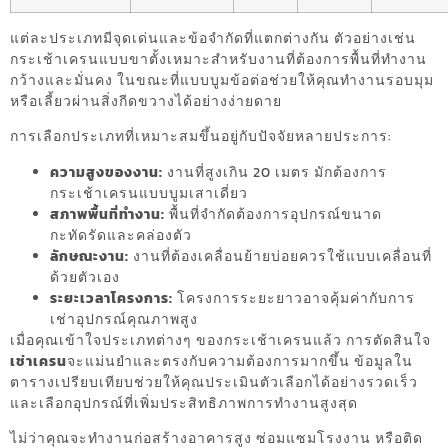
แต่ละประเภทมีจุดเด่นและข้อจำกัดที่แตกต่างกัน ตัวอย่างเช่น
กระเช้าเครนแบบขาตั้งเหมาะสำหรับงานที่ต้องการพื้นที่ทำงาน
กว้างและมั่นคง ในขณะที่แบบบูมข้อต่อช่วยให้คุณทำงานรอบมุม
หรือเลี้ยวผ่านสิ่งกีดขวางได้อย่างง่ายดาย
การเลือกประเภทที่เหมาะสมขึ้นอยู่กับปัจจัยหลายประการ:
ความสูงของงาน:
งานที่สูงเกิน 20 เมตร มักต้องการ
กระเช้าเครนแบบบูมเสาเดี่ยว
สภาพพื้นที่ทำงาน:
พื้นที่จำกัดต้องการอุปกรณ์ขนาด
กะทัดรัดและคล่องตัว
ลักษณะงาน:
งานที่ต้องเคลื่อนย้ายบ่อยควรใช้แบบเคลื่อนที่
ด้วยตัวเอง
ระยะเวลาโครงการ:
โครงการระยะยาวอาจคุ้มค่ากับการ
เช่าอุปกรณ์คุณภาพสูง
เมื่อคุณเข้าใจประเภทต่างๆ ของกระเช้าเครนแล้ว การตัดสินใจ
เช่าเครน
จะแม่นยำและตรงกับความต้องการมากขึ้น ข้อมูลใน
ตารางเปรียบเทียบช่วยให้คุณประเมินตัวเลือกได้อย่างรวดเร็ว
และเลือกอุปกรณ์ที่เพิ่มประสิทธิภาพการทำงานสูงสุด
ไม่ว่าคุณจะทำงานก่อสร้างอาคารสูง ซ่อมแซมโรงงาน หรือติด