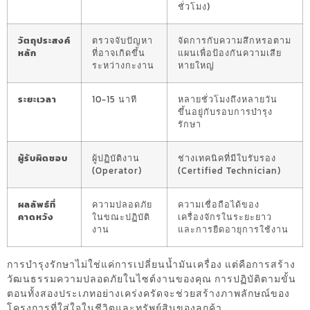
ชั่วโมง)
วัตถุประสงค์
ตรวจจับปัญหา
จัดการกับความสึกหรอตาม
หลัก
ที่อาจเกิดขึ้น
แผนเพื่อป้องกันความเสีย
ระหว่างกะงาน
หายใหญ่
ระยะเวลา
10-15 นาที
หลายชั่วโมงถึงหลายวัน
ขึ้นอยู่กับรอบการบำรุง
รักษา
ผู้รับผิดชอบ
ผู้ปฏิบัติงาน
ช่างเทคนิคที่มีใบรับรอง
(Operator)
(Certified Technician)
ผลลัพธ์ที่
ความปลอดภัย
ความเชื่อถือได้ของ
คาดหวัง
ในขณะปฏิบัติ
เครื่องจักรในระยะยาว
งาน
และการยืดอายุการใช้งาน
การบำรุงรักษาไม่ใช่แค่การเปลี่ยนน้ำมันเครื่อง แต่คือการสร้าง
วัฒนธรรมความปลอดภัยในไซต์งานของคุณ การปฏิบัติตามขั้น
ตอนทั้งสองประเภทอย่างเคร่งครัดจะช่วยสร้างภาพลักษณ์ของ
โครงการที่ใส่ใจในชีวิตและทรัพย์สินของลูกค้า