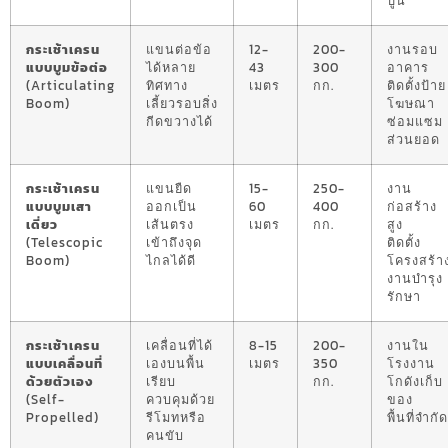
ปูน
กระเช้าเครน
แขนต่อข้อ
12-
200-
งานรอบ
แบบบูมข้อต่อ
ได้หลาย
43
300
อาคาร
(Articulating
ทิศทาง
เมตร
กก.
ติดตั้งป้าย
Boom)
เลี้ยวรอบสิ่ง
โฆษณา
กีดขวางได้
ซ่อมแซม
ส่วนยอด
กระเช้าเครน
แขนยืด
15-
250-
งาน
แบบบูมเสา
ออกเป็น
60
400
ก่อสร้าง
เดี่ยว
เส้นตรง
เมตร
กก.
สูง
(Telescopic
เข้าถึงจุด
ติดตั้ง
Boom)
ไกลได้ดี
โครงสร้า
งานบำรุง
รักษา
กระเช้าเครน
เคลื่อนที่ได้
8-15
200-
งานใน
แบบเคลื่อนที่
เองบนพื้น
เมตร
350
โรงงาน
ด้วยตัวเอง
เรียบ
กก.
โกดังเก็บ
(Self-
ควบคุมด้วย
ของ
Propelled)
รีโมทหรือ
พื้นที่จำกัด
คนขับ