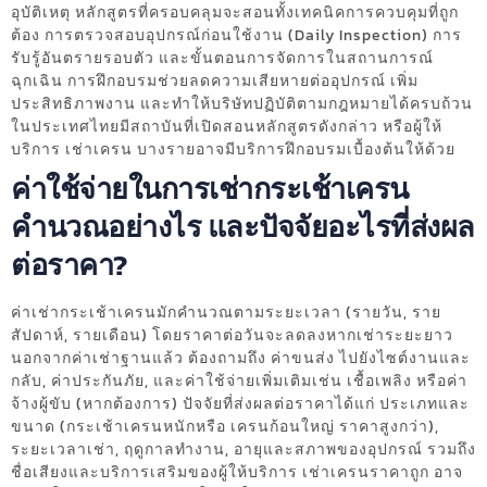
อุบัติเหตุ หลักสูตรที่ครอบคลุมจะสอนทั้งเทคนิคการควบคุมที่ถูก
ต้อง การตรวจสอบอุปกรณ์ก่อนใช้งาน (Daily Inspection) การ
รับรู้อันตรายรอบตัว และขั้นตอนการจัดการในสถานการณ์
ฉุกเฉิน การฝึกอบรมช่วยลดความเสียหายต่ออุปกรณ์ เพิ่ม
ประสิทธิภาพงาน และทำให้บริษัทปฏิบัติตามกฎหมายได้ครบถ้วน
ในประเทศไทยมีสถาบันที่เปิดสอนหลักสูตรดังกล่าว หรือผู้ให้
บริการ เช่าเครน บางรายอาจมีบริการฝึกอบรมเบื้องต้นให้ด้วย
ค่าใช้จ่ายในการเช่ากระเช้าเครน
คำนวณอย่างไร และปัจจัยอะไรที่ส่งผล
ต่อราคา?
ค่าเช่ากระเช้าเครนมักคำนวณตามระยะเวลา (รายวัน, ราย
สัปดาห์, รายเดือน) โดยราคาต่อวันจะลดลงหากเช่าระยะยาว
นอกจากค่าเช่าฐานแล้ว ต้องถามถึง ค่าขนส่ง ไปยังไซต์งานและ
กลับ, ค่าประกันภัย, และค่าใช้จ่ายเพิ่มเติมเช่น เชื้อเพลิง หรือค่า
จ้างผู้ขับ (หากต้องการ) ปัจจัยที่ส่งผลต่อราคาได้แก่ ประเภทและ
ขนาด (กระเช้าเครนหนักหรือ เครนก้อนใหญ่ ราคาสูงกว่า),
ระยะเวลาเช่า, ฤดูกาลทำงาน, อายุและสภาพของอุปกรณ์ รวมถึง
ชื่อเสียงและบริการเสริมของผู้ให้บริการ เช่าเครนราคาถูก อาจ