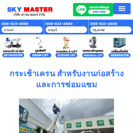
หน้าแรก
บริการของเรา
ลูกค้าที่ใช้บริการ
สาระน่ารู้
ติดต่อเรา
088-823-4888
088-823-4888
088-823-4888
บางนา
ชลบุรี
กรุงเทพ
กระเช้าเครน สำหรับงานก่อสร้าง
และการซ่อมแซม