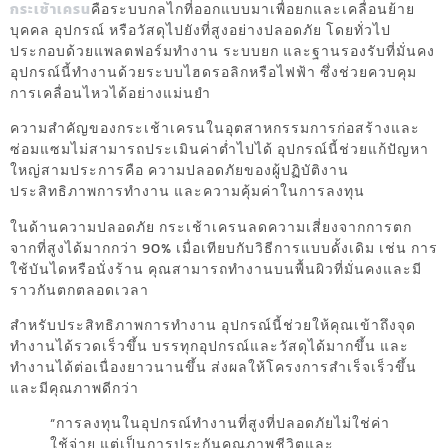
กระเช้าเครน
คือระบบกลไกที่ออกแบบมาเพื่อยกและเคลื่อนย้าย
บุคคล อุปกรณ์ หรือวัสดุไปยังที่สูงอย่างปลอดภัย โดยทั่วไป
ประกอบด้วยแพลตฟอร์มทำงาน ระบบยก และฐานรองรับที่มั่นคง
อุปกรณ์นี้ทำงานด้วยระบบไฮดรอลิกหรือไฟฟ้า ซึ่งช่วยควบคุม
การเคลื่อนไหวได้อย่างแม่นยำ
ความสำคัญของกระเช้าเครนในอุตสาหกรรมการก่อสร้างและ
ซ่อมแซมไม่สามารถประเมินค่าต่ำไปได้ อุปกรณ์นี้ช่วยแก้ปัญหา
ใหญ่สามประการคือ ความปลอดภัยของผู้ปฏิบัติงาน
ประสิทธิภาพการทำงาน และความคุ้มค่าในการลงทุน
ในด้านความปลอดภัย กระเช้าเครนลดความเสี่ยงจากการตก
จากที่สูงได้มากกว่า 90% เมื่อเทียบกับวิธีการแบบดั้งเดิม เช่น การ
ใช้บันไดหรือนั่งร้าน คุณสามารถทำงานบนพื้นผิวที่มั่นคงและมี
ราวกันตกตลอดเวลา
สำหรับประสิทธิภาพการทำงาน อุปกรณ์นี้ช่วยให้คุณเข้าถึงจุด
ทำงานได้รวดเร็วขึ้น บรรทุกอุปกรณ์และวัสดุได้มากขึ้น และ
ทำงานได้ต่อเนื่องยาวนานขึ้น ส่งผลให้โครงการสำเร็จเร็วขึ้น
และมีคุณภาพดีกว่า
“การลงทุนในอุปกรณ์ทำงานที่สูงที่ปลอดภัยไม่ใช่ค่า
ใช้จ่าย แต่เป็นการประกันคุณภาพชีวิตและ